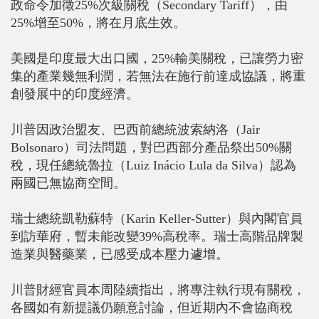
政命令加徵25%次級關稅（Secondary Tariff），由
25%增至50%，將在月底生效。
美國是印度最大出口國，25%輸美關稅，已讓勞力密
集的產業幾無利潤，若無法在施行前達成協議，將重
創發展中的印度經濟。
川普因政治盟友、巴西前總統波索納洛（Jair
Bolsonaro）司法問題，對巴西部分產品祭出50%關
稅，現任總統魯拉（Luiz Inácio Lula da Silva）認為
兩國已無協商空間。
瑞士總統凱勒蘇特（Karin Keller-Sutter）與內閣官員
到訪華府，暫未能改變39%高稅率。瑞士高階品牌製
造業與醫藥業，已感受成本壓力遽增。
川普財經官員本周陸續指出，將專注執行現有關稅，
各國如有新提議仍願意討論，但近期內不會協商稅