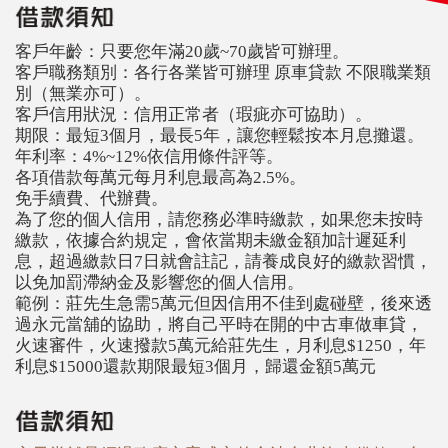
客戶年齡：只要您年滿20歲~70歲皆可辦理。
客戶職務類別：各行各業皆可辦理 原車貸款 不限職業類
別（無業亦可）。
客戶信用狀況：信用正常者（瑕疵亦可協助）。
期限：最短3個月，最長5年，讓您輕鬆按本月息攤還。
年利率：4%~12%依信用條件評等。
各項借款每萬元每月利息最高為2.5%。
免手續費、代辦費。
為了您的個人信用，請您務必準時繳款，如果您未按時
繳款，依據合約規定，會依當期未繳金額加計遲延利
息，超過繳款日7日就會註記，請養成良好的繳款習慣，
以免加罰滯納金及影響您的個人信用。
範例：莊先生急需5萬元但因信用不佳到處碰壁，後來透
過永元當舖的協助，將自己平時在開的中古車做車貸，
火速審件，火速撥款5萬元給莊先生，月利息$1250，年
利息$15000還款期限最短3個月，歸還金額5萬元