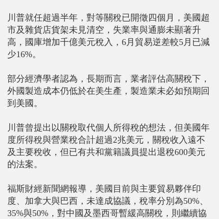
川普就任超過半年，對等關稅已開徵四個月，美國超
市及雜貨店貨架未見清空，失業率與通膨未顯著升
高，國庫增加千億美元稅入，6月貿易逆差較5月已減
少16%。
部分經濟學者認為，長期而言，業者評估高關稅下，
外國製造成本仍低於在美生產，製造業未必如預期回
到美國。
川普曾提出以關稅取代個人所得稅的想法，但美國年
度所得稅與營業稅合計超過2兆美元，關稅收入遠不
及主要稅收，但已有共和黨籍議員提出退稅600美元
的法案。
福斯財經新聞網報導，美國目前與主要貿易夥伴印
度、加拿大與巴西，未達成協議，稅率分別為50%、
35%與50%，對中國及墨西哥暫緩高關稅，則繼續協