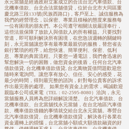
永元當舖是經過政府立案成立的合法台北汽車借款、台
北機車借款、台北合法當舖借貸，位於台北市大同區重
慶北路三段133號(民族西路口)，客戶至上、誠信服務為
我們的經營理念，以保密、專業且積極的態度來服務每
一位有困境的朋友們。本公司遵守相關法規嚴謹奉行，
這些法規保障了放款人與借款人的所有權益。只要找對
管道，即可順利解決所有困境，在您急須週轉的關鍵時
刻，永元當舖讓您享有最專業最親切的服務，替您省去
銀行繁瑣的程序，給您快速、簡單便利、保密、低利
息、專業的典當流程。只要您一通電話，我們會迅速的
幫您解決一切的困難，做您資金的後盾，任何台北汽車
借款借貸, 台北機車借款借貸, 台北萬物質借問題歡迎您
隨時來電詢問。讓您享有放心、信任、安心的感受，花
最少的時間，得到最完整的諮詢，針對每位貴客的訴求
作出最完善的處理。 如果您有資金上的需求，竭誠歡迎
親臨本公司或來電（TEL：02-2595-8080）洽詢，永元
當舖服務人員將為您詳細解說清楚。 台北汽車借款、台
北機車借款、台北當舖找永元當舖，在台北地區汽車借
款、機車借款借錢的事情就交給台北永元當舖。專營台
北汽車借款借貸、台北機車借款借貸，解決各行各業在
資金週轉上的煩惱，台北當舖小額或大額借款融資的好
夥伴，借錢週轉不求人，台北汽車借款、台北機車借