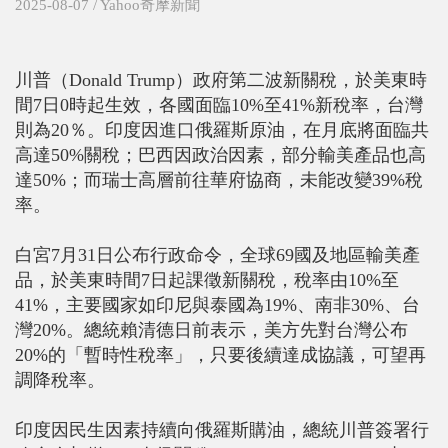
2025-08-07 / Yahoo奇摩新聞
川普（Donald Trump）政府第二波新關稅，於美東時
間7日0時起生效，各國面臨10%至41%新稅率，台灣
則為20％。印度因進口俄羅斯原油，在月底將面臨共
高達50%關稅；巴西因政治因素，部分輸美產品也高
達50%；而瑞士高層前往華府協商，未能改變39%稅
率。
白宮7月31日公布行政命令，全球69國及地區輸美產
品，於美東時間7日起課徵新關稅，稅率由10%至
41%，主要國家如印尼與泰國為19%、南非30%、台
灣20%。總統賴清德日前表示，美方先對台灣公布
20%的「暫時性稅率」，只要後續達成協議，可望再
調降稅率。
印度因民生因素持續向俄羅斯購油，總統川普簽署行