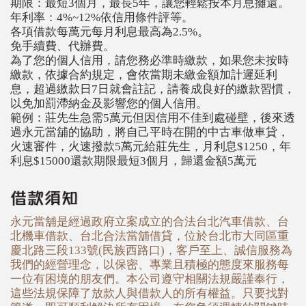
期限：最短3個月，最長5年，讓您輕鬆按本月息攤還。
年利率：4%~12%依信用條件評等。
各項借款每萬元每月利息最高為2.5%。
免手續費、代辦費。
為了您的個人信用，請您務必準時繳款，如果您未按時
繳款，依據合約規定，會依當期未繳金額加計遲延利
息，超過繳款日7日就會註記，請養成良好的繳款習慣，
以免加罰滯納金及影響您的個人信用。
範例：莊先生急需5萬元但因信用不佳到處碰壁，後來透
過永元當舖的協助，將自己平時在開的中古車做車貸，
火速審件，火速撥款5萬元給莊先生，月利息$1250，年
利息$15000還款期限最短3個月，歸還金額5萬元
永元當舖是經過政府立案成立的合法台北汽車借款、台
北機車借款、台北合法當舖借貸，位於台北市大同區重
慶北路三段133號(民族西路口)，客戶至上、誠信服務為
我們的經營理念，以保密、專業且積極的態度來服務每
一位有困境的朋友們。本公司遵守相關法規嚴謹奉行，
這些法規保障了放款人與借款人的所有權益。只要找對