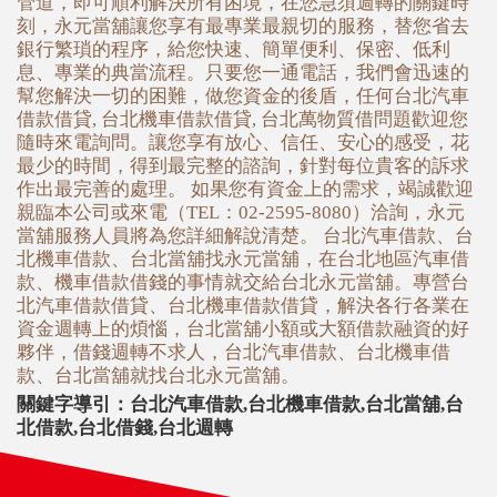
管道，即可順利解決所有困境，在您急須週轉的關鍵時
刻，永元當舖讓您享有最專業最親切的服務，替您省去
銀行繁瑣的程序，給您快速、簡單便利、保密、低利
息、專業的典當流程。只要您一通電話，我們會迅速的
幫您解決一切的困難，做您資金的後盾，任何台北汽車
借款借貸, 台北機車借款借貸, 台北萬物質借問題歡迎您
隨時來電詢問。讓您享有放心、信任、安心的感受，花
最少的時間，得到最完整的諮詢，針對每位貴客的訴求
作出最完善的處理。 如果您有資金上的需求，竭誠歡迎
親臨本公司或來電（TEL：02-2595-8080）洽詢，永元
當舖服務人員將為您詳細解說清楚。 台北汽車借款、台
北機車借款、台北當舖找永元當舖，在台北地區汽車借
款、機車借款借錢的事情就交給台北永元當舖。專營台
北汽車借款借貸、台北機車借款借貸，解決各行各業在
資金週轉上的煩惱，台北當舖小額或大額借款融資的好
夥伴，借錢週轉不求人，台北汽車借款、台北機車借
款、台北當舖就找台北永元當舖。
關鍵字導引：
台北汽車借款
,
台北機車借款
,
台北當舖
,
台
北借款
,
台北借錢
,
台北週轉